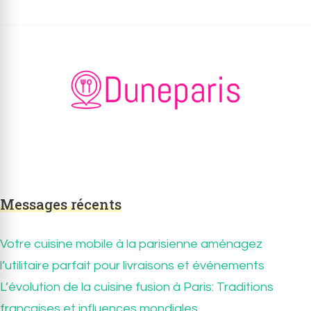
Duneparis.fr
Duneparis.fr – Tout savoir sur la
gastronomie en France.
Messages récents
Votre cuisine mobile à la parisienne aménagez
l’utilitaire parfait pour livraisons et événements
L’évolution de la cuisine fusion à Paris: Traditions
françaises et influences mondiales