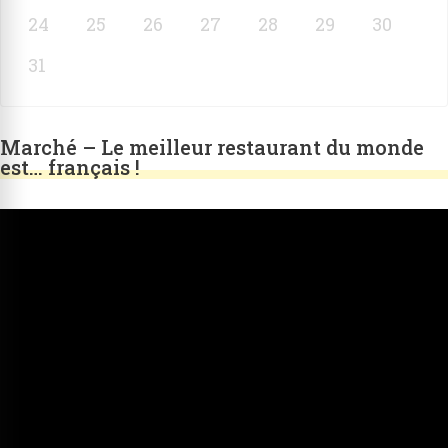
24
25
26
27
28
29
30
31
Marché – Le meilleur restaurant du monde
est… français !