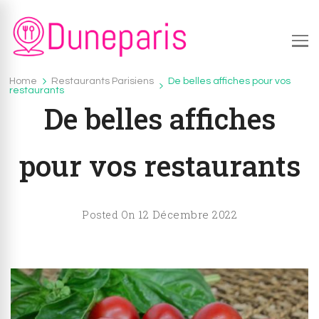
Duneparis.fr
Duneparis.fr – Tout savoir sur la gastronomie en
Home
Restaurants Parisiens
De belles affiches pour vos
Restaurants Parisiens
restaurants
France.
De belles affiches
pour vos restaurants
12 Décembre 2022
Posted On